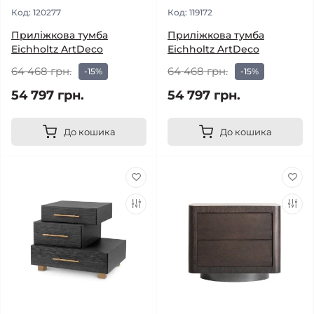
Код:
120277
Код:
119172
Приліжкова тумба
Приліжкова тумба
Eichholtz ArtDeco
Eichholtz ArtDeco
64 468 грн.
64 468 грн.
-15%
-15%
54 797 грн.
54 797 грн.
До кошика
До кошика