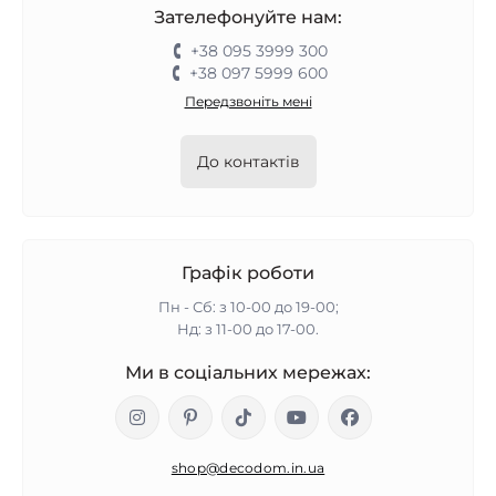
Все, що може знадобитися перед сном, легко
Зателефонуйте нам:
поміститься в цій невеликій тумбі.
+38 095 3999 300
+38 097 5999 600
Приліжковий столик дизайнерський є покращеною
Передзвоніть мені
моделлю, шедевром, що поєднує в собі ергономічність
і естетику.
До контактів
Купити оригінальні приліжкові
тумби від Ейхольц
Графік роботи
Дизайнерські приліжкові тумби для спальні від
Пн - Сб: з 10-00 до 19-00;
європейського виробника Ейхольц стануть гідною
Нд: з 11-00 до 17-00.
прикрасою вашої спальні, незалежно від того, в якому
стилі вона оформлена. В каталозі магазина 谷 ДекоДом
Ми в соціальних мережах:
谷 ви знайдете моделі на будь-який смак: класика,
вінтаж, прованс, лофт, мінімалізм, кантрі, поп-арт або
модерн - для кожного напряму в інтер'єрі створений
shop@decodom.in.ua
свій оригінальний приліжковий столик.