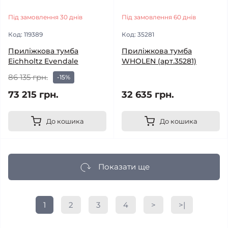
Під замовлення 30 днів
Під замовлення 60 днів
Код:
119389
Код:
35281
Приліжкова тумба
Приліжкова тумба
Eichholtz Evendale
WHOLEN (арт.35281)
86 135 грн.
-15%
73 215 грн.
32 635 грн.
До кошика
До кошика
Показати ще
1
2
3
4
>
>|