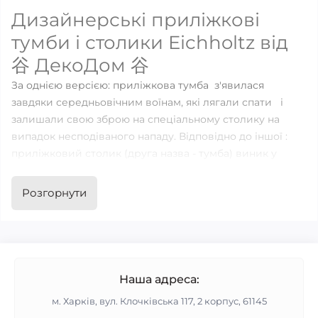
Дизайнерські приліжкові
тумби і столики Eichholtz від
谷 ДекоДом 谷
За однією версією: приліжкова тумба з'явилася
завдяки середньовічним воїнам, які лягали спати і
залишали свою зброю на спеціальному столику на
випадок несподіваного нападу. Відповідно до іншої :
приліжковий столик (друга назва - тумба) виник у
Франції для того, щоб вмістити туди нічний горщик -
необхідний предмет в покоях тих часів.
Розгорнути
На даний час оригінальний приліжковий столик - не
місце для зброї і, тим більше, для нічних горщиків, а
повноцінний і багатофункціональний предмет
спального гарнітура. Його можна використовувати як
Наша адреса:
підставку для лампи або нічника, вміщати в нього
м. Харків, вул. Клочківська 117, 2 корпус, 61145
книги, косметичні засоби, ліки, та інші особисті речі.