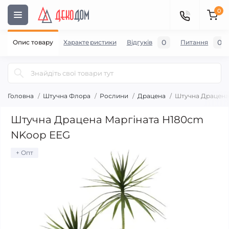
0
0
0
Опис товару
Характеристики
Відгуків
Питання
Головна
Штучна Флора
Рослини
Драцена
Штучна Драцена
Штучна Драцена Маргіната H180cm
NKoop EEG
+ Опт