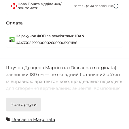
Нова Пошта відділення/
за тарифами перевізника
поштомати
Оплата
На рахунок ФОП за реквізитами IBAN
UA433052990000026009005901186
Штучна Драцена Маргіната (Dracaena marginata)
заввишки 180 см — це складний ботанічний об'єкт
із виразною архітектонікою, що ідеально підходить
для створення вертикальних акцентів. Композиція
сформована п'ятьма стрункими стеблами-
основами, які витончено переплітаються біля
Розгорнути
підніжжя та розходяться в різні боки, утворюючи
об'ємний багаторівневий силует. Кожну вершину
Dracaena Marginata
вінчає пишна розетка з вузького, жорсткого